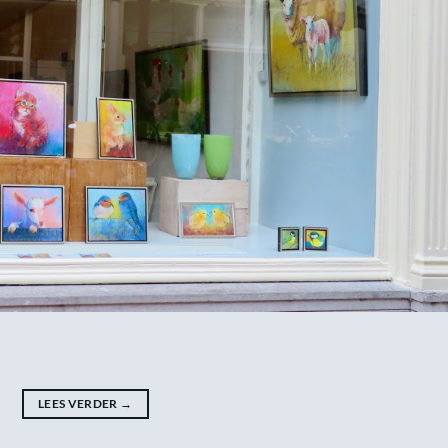
LEES VERDER
→