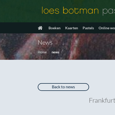
Ga
naar
inhoud
Boeken
Kaarten
Pastels
Online w
News
Home
/
news
Back to news
Frankfur