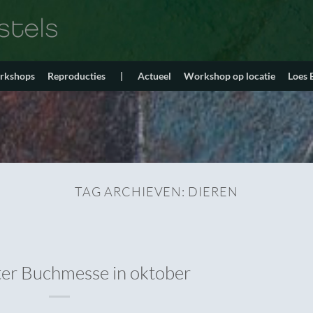
orkshops
Reproducties
|
Actueel
Workshop op locatie
Loes
TAG ARCHIEVEN:
DIEREN
ter Buchmesse in oktober