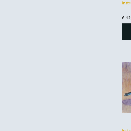
Instr
€
12
Inst