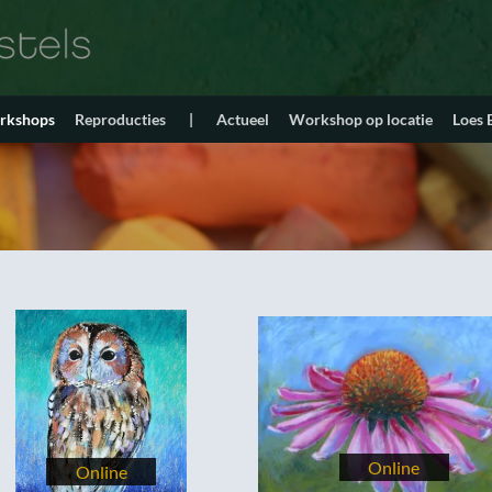
orkshops
Reproducties
|
Actueel
Workshop op locatie
Loes