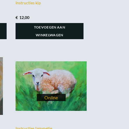
Instructies kip
€
12,00
TOEVOEGEN AAN
WINKELWAGEN
Instructies lammetje