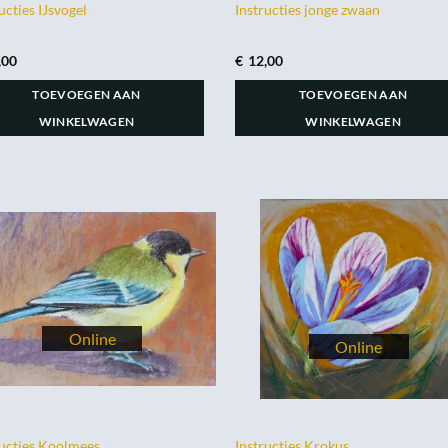
ucties IJsvogel
Instructies jonge zwaan
,00
€
12,00
TOEVOEGEN AAN
TOEVOEGEN AAN
WINKELWAGEN
WINKELWAGEN
ructies Koolmees
Instructies Krokus