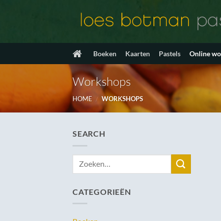
Ga
naar
inhoud
Boeken
Kaarten
Pastels
Online w
Workshops
HOME
/
WORKSHOPS
SEARCH
Zoeken
naar:
CATEGORIEËN