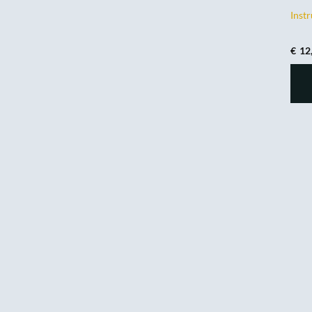
Inst
€
12