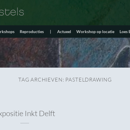
orkshops
Reproducties
|
Actueel
Workshop op locatie
Loes
TAG ARCHIEVEN:
PASTELDRAWING
xpositie Inkt Delft