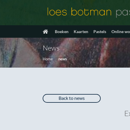
Ga
naar
inhoud
Boeken
Kaarten
Pastels
Online w
News
Home
/
news
Back to news
E