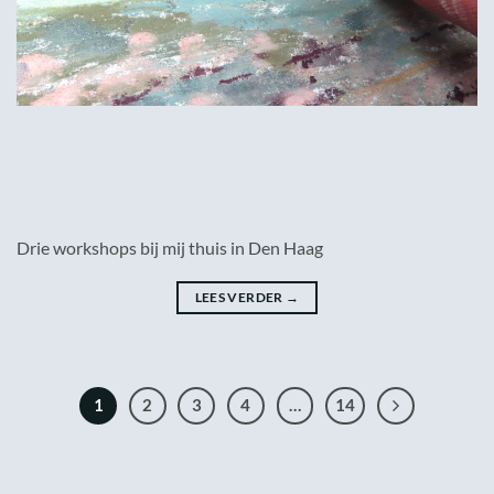
Drie workshops bij mij thuis in Den Haag
LEES VERDER
→
1
2
3
4
…
14