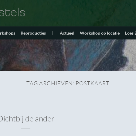
orkshops
Reproducties
|
Actueel
Workshop op locatie
Loes
TAG ARCHIEVEN:
POSTKAART
Dichtbij de ander