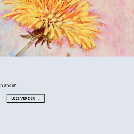
n ander.
LEES VERDER
→