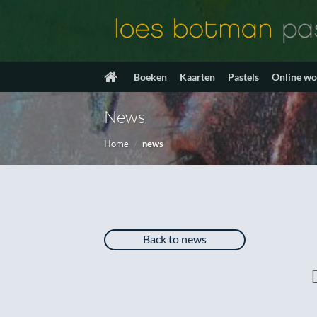
Ga
naar
inhoud
Boeken
Kaarten
Pastels
Online w
News
Home
/
news
Back to news