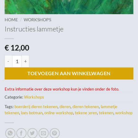
/
HOME
WORKSHOPS
Instructies lammetje
€
12,00
Instructies lammetje aantal
TOEVOEGEN AAN WINKELWAGEN
Extra informatie over deze workshop kun je vinden onder de foto.
Categorie:
Workshops
Tags:
boerderij dieren tekenen
,
dieren
,
dieren tekenen
,
lammetje
tekenen
,
loes botman
,
online workshop
,
tekene ;eren
,
tekenen
,
workshop