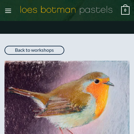
Ga
0
naar
inhoud
Back to workshops