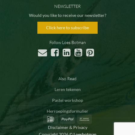
NEWSLETTER
Would you like to receive our newsletter?
Click here to subscribe
Follow Loes Botman
Also Read
Leren tekenen
Pastel workshop
Herroepingsformulier
IDeal
PayPal
Bank
Transfer
Disclaimer & Privacy
Copyright 2026 ©
Loesbotman