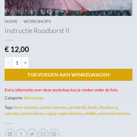
/
HOME
WORKSHOPS
Instructie Roodborst II
€
12,00
Instructie Roodborst II aantal
TOEVOEGEN AAN WINKELWAGEN
Extra informatie over deze workshop kun je vinden onder de foto.
Categorie:
Workshops
Tags:
leren tekenen
,
pastel tekenen
,
pastelkrijt
,
Robin
,
Roodborst
,
tekenen
,
tekenenleren
,
vogel
,
vogel tekenen
,
wildlife
,
workshop tekenen