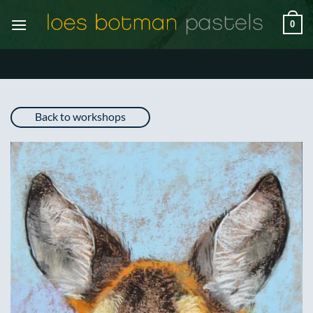
Ga
0
naar
inhoud
Back to workshops