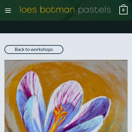
Ga
0
naar
inhoud
Back to workshops