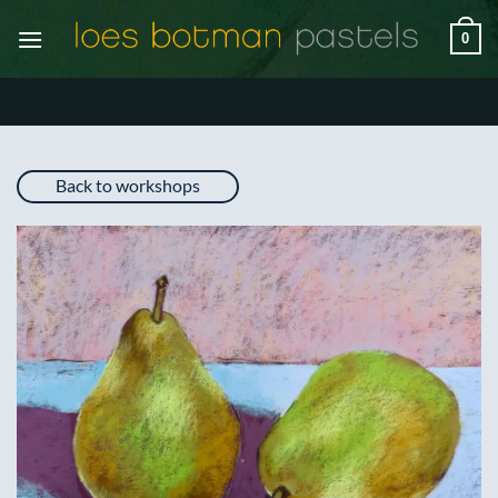
Ga
0
naar
inhoud
Back to workshops