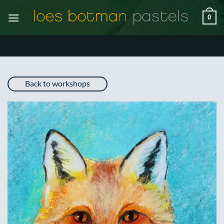
Ga
0
naar
inhoud
Back to workshops