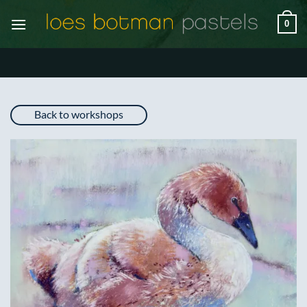
Ga
0
naar
inhoud
Back to workshops