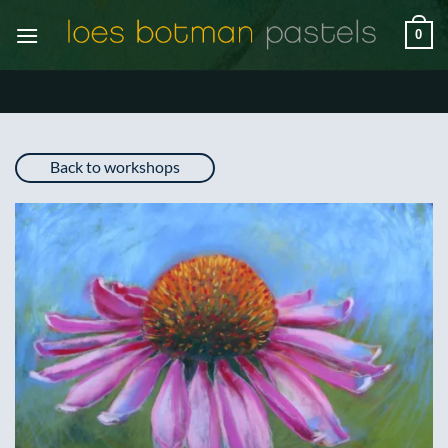
Ga
0
naar
inhoud
Back to workshops