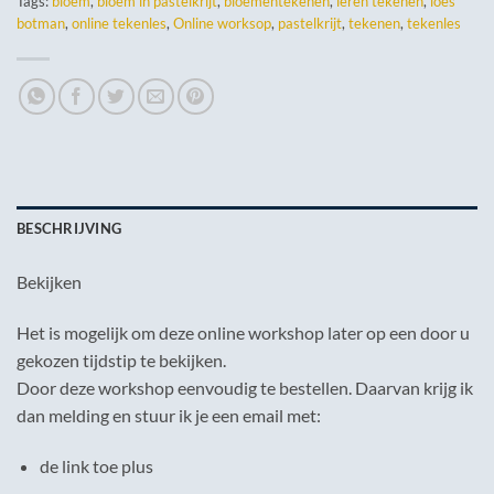
Tags:
bloem
,
bloem in pastelkrijt
,
bloementekenen
,
leren tekenen
,
loes
botman
,
online tekenles
,
Online worksop
,
pastelkrijt
,
tekenen
,
tekenles
BESCHRIJVING
Bekijken
Het is mogelijk om deze online workshop later op een door u
gekozen tijdstip te bekijken.
Door deze workshop eenvoudig te bestellen. Daarvan krijg ik
dan melding en stuur ik je een email met:
de link toe plus