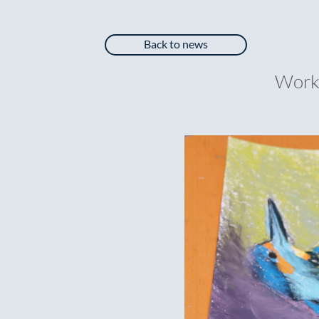
Back to news
Works