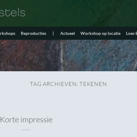
orkshops
Reproducties
|
Actueel
Workshop op locatie
Loes
TAG ARCHIEVEN:
TEKENEN
Korte impressie