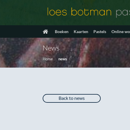
Ga
naar
inhoud
Boeken
Kaarten
Pastels
Online w
News
Home
/
news
Back to news