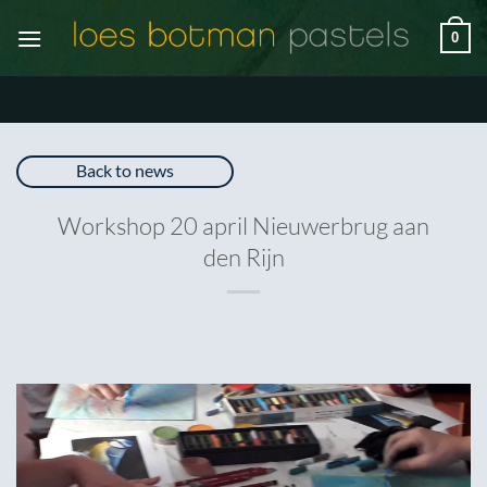
Ga
0
naar
inhoud
Back to news
Workshop 20 april Nieuwerbrug aan
den Rijn