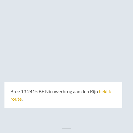
Bree 13 2415 BE Nieuwerbrug aan den Rijn
bekijk
route
.