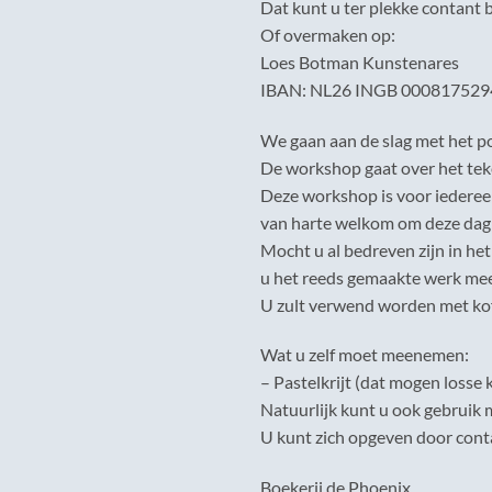
Dat kunt u ter plekke contant 
Of overmaken op:
Loes Botman Kunstenares
IBAN: NL26 INGB 000817529
We gaan aan de slag met het po
De workshop gaat over het teke
Deze workshop is voor iedereen,
van harte welkom om deze dag
Mocht u al bedreven zijn in he
u het reeds gemaakte werk m
U zult verwend worden met kof
Wat u zelf moet meenemen:
– Pastelkrijt (dat mogen losse k
Natuurlijk kunt u ook gebruik 
U kunt zich opgeven door cont
Boekerij de Phoenix