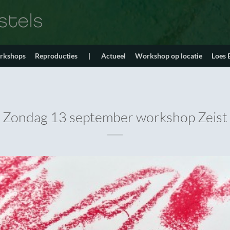
orkshops
Reproducties
|
Actueel
Workshop op locatie
Loes
Zondag 13 september workshop Zeist