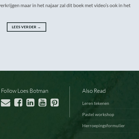
erkrijgen maar in het najaar zal dit boek met video’s ook in het
LEES VERDER
→
Follow Loes Botman
Also Read
Leren tekenen
Pastel workshop
Herroepingsformulier