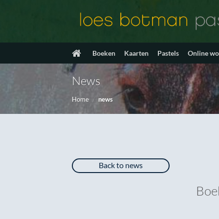
Ga
naar
inhoud
Boeken
Kaarten
Pastels
Online w
News
Home
/
news
Back to news
Boek