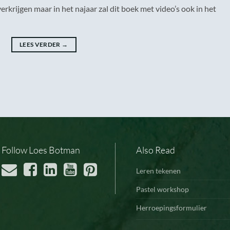
erkrijgen maar in het najaar zal dit boek met video’s ook in het
LEES VERDER
→
Follow Loes Botman
Also Read
Leren tekenen
Pastel workshop
Herroepingsformulier