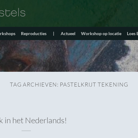
orkshops
Reproducties
|
Actueel
Workshop op locatie
Loes
TAG ARCHIEVEN:
PASTELKRIJT TEKENING
 in het Nederlands!