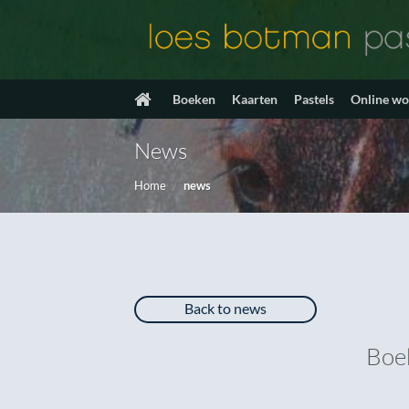
Ga
naar
inhoud
Boeken
Kaarten
Pastels
Online w
News
Home
/
news
Back to news
Boek