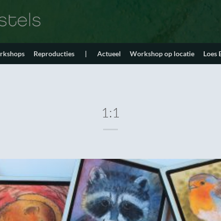
orkshops
Reproducties
|
Actueel
Workshop op locatie
Loes
1:1