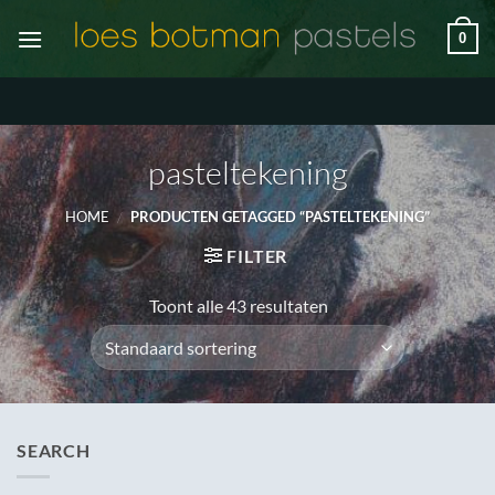
Ga
0
naar
inhoud
pasteltekening
HOME
/
PRODUCTEN GETAGGED “PASTELTEKENING”
FILTER
Toont alle 43 resultaten
SEARCH