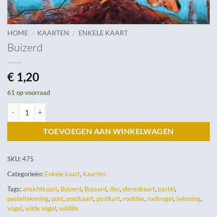
/
/
HOME
KAARTEN
ENKELE KAART
Buizerd
€
1,20
61 op voorraad
Buizerd aantal
TOEVOEGEN AAN WINKELWAGEN
SKU:
475
Categorieën:
Enkele kaart
,
Kaarten
Tags:
ansichtkaart
,
Buizerd
,
Bussard
,
dier
,
dierenkaart
,
pastel
,
pasteltekening
,
post
,
postkaart
,
postkart
,
roofdier
,
roofvogel
,
tekening
,
vogel
,
wilde vogel
,
wildlife