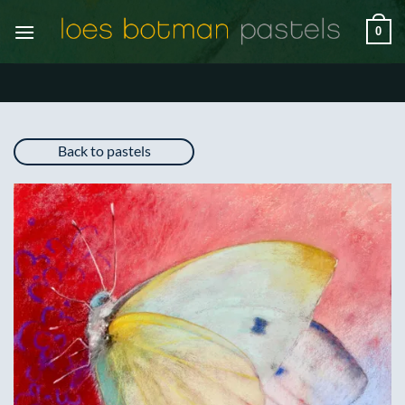
Ga
0
naar
inhoud
Back to pastels