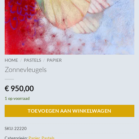
/
/
HOME
PASTELS
PAPIER
Zonnevleugels
€
950,00
1 op voorraad
TOEVOEGEN AAN WINKELWAGEN
SKU:
22220
Categorieën:
Papier
,
Pastels