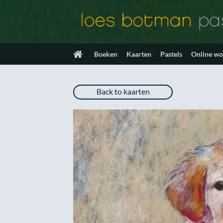
Ga
naar
inhoud
Boeken
Kaarten
Pastels
Online w
Back to kaarten