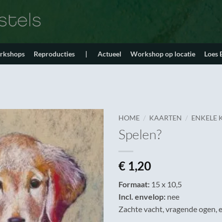
orkshops
Reproducties
|
Actueel
Workshop op locatie
Loes
/
/
HOME
KAARTEN
ENKELE 
Spelen?
€
1,20
Formaat:
15 x 10,5
Incl. envelop:
nee
Zachte vacht, vragende ogen, e