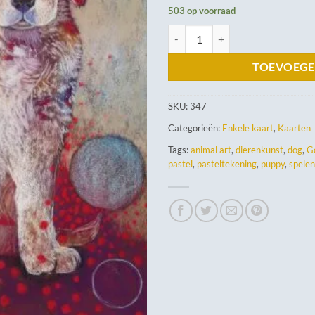
503 op voorraad
Spelen? aantal
TOEVOEGE
SKU:
347
Categorieën:
Enkele kaart
,
Kaarten
Tags:
animal art
,
dierenkunst
,
dog
,
G
pastel
,
pasteltekening
,
puppy
,
spele