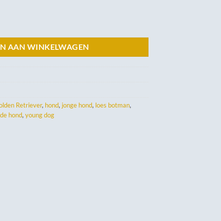
N AAN WINKELWAGEN
olden Retriever
,
hond
,
jonge hond
,
loes botman
,
nde hond
,
young dog