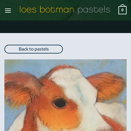
Ga
0
naar
inhoud
Back to pastels