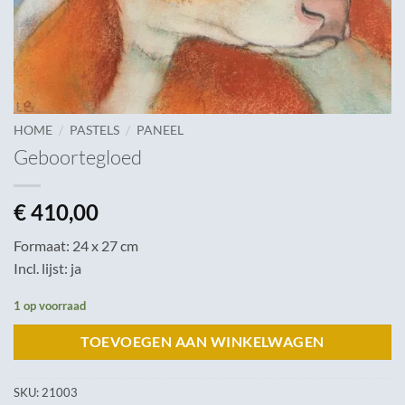
/
/
HOME
PASTELS
PANEEL
Geboortegloed
€
410,00
Formaat: 24 x 27 cm
Incl. lijst: ja
1 op voorraad
TOEVOEGEN AAN WINKELWAGEN
SKU:
21003