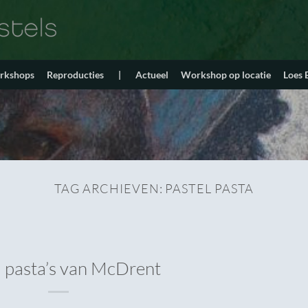
orkshops
Reproducties
|
Actueel
Workshop op locatie
Loes
TAG ARCHIEVEN:
PASTEL PASTA
l pasta’s van McDrent