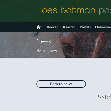
Ga
naar
inhoud
Boeken
Kaarten
Pastels
Online w
News
Home
/
news
Back to news
Paste