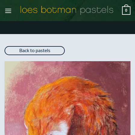
Ga
0
naar
inhoud
Back to pastels