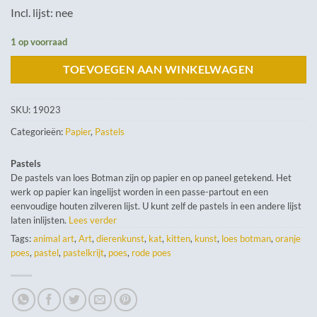
Incl. lijst: nee
1 op voorraad
TOEVOEGEN AAN WINKELWAGEN
SKU:
19023
Categorieën:
Papier
,
Pastels
Pastels
De pastels van loes Botman zijn op papier en op paneel getekend. Het
werk op papier kan ingelijst worden in een passe-partout en een
eenvoudige houten zilveren lijst. U kunt zelf de pastels in een andere lijst
laten inlijsten.
Lees verder
Tags:
animal art
,
Art
,
dierenkunst
,
kat
,
kitten
,
kunst
,
loes botman
,
oranje
poes
,
pastel
,
pastelkrijt
,
poes
,
rode poes