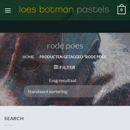
Ga
0
naar
inhoud
rode poes
HOME
/
PRODUCTEN GETAGGED “RODE POES”
FILTER
Enig resultaat
SEARCH