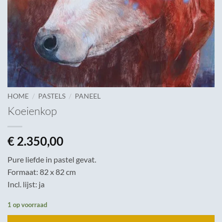
/
/
HOME
PASTELS
PANEEL
Koeienkop
€
2.350,00
Pure liefde in pastel gevat.
Formaat: 82 x 82 cm
Incl. lijst: ja
1 op voorraad