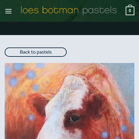
Ga
0
naar
inhoud
Back to pastels