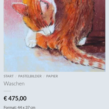
/
/
START
PASTELBILDER
PAPIER
Waschen
€
475,00
Format: 44 x 37 cm