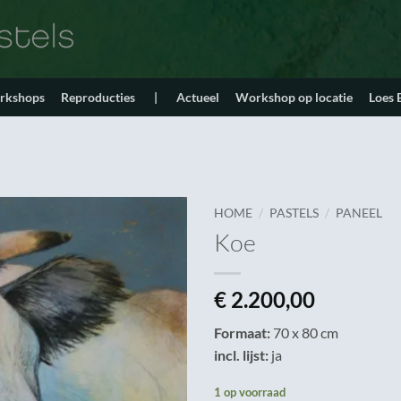
orkshops
Reproducties
|
Actueel
Workshop op locatie
Loes
/
/
HOME
PASTELS
PANEEL
Koe
€
2.200,00
Formaat:
70 x 80 cm
incl. lijst:
ja
1 op voorraad