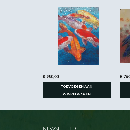
€
950,00
€
750
GEN AAN
TOEVOEGEN AAN
LWAGEN
WINKELWAGEN
NEWSLETTER