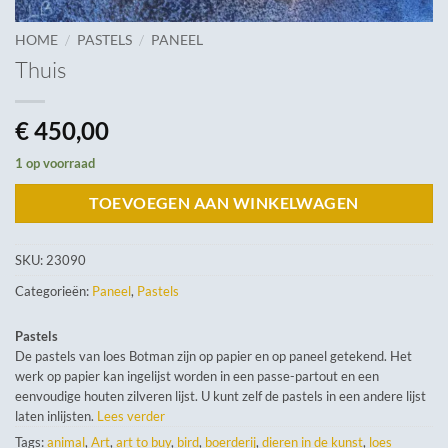
/
/
HOME
PASTELS
PANEEL
Thuis
€
450,00
1 op voorraad
TOEVOEGEN AAN WINKELWAGEN
SKU:
23090
Categorieën:
Paneel
,
Pastels
Pastels
De pastels van loes Botman zijn op papier en op paneel getekend. Het
werk op papier kan ingelijst worden in een passe-partout en een
eenvoudige houten zilveren lijst. U kunt zelf de pastels in een andere lijst
laten inlijsten.
Lees verder
Tags:
animal
,
Art
,
art to buy
,
bird
,
boerderij
,
dieren in de kunst
,
loes