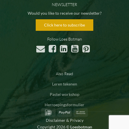
NEWSLETTER
Would you like to receive our newsletter?
Click here to subscribe
Follow Loes Botman
Also Read
Leren tekenen
Pastel workshop
Herroepingsformulier
IDeal
PayPal
Bank
Transfer
Disclaimer & Privacy
Copyright 2026 ©
Loesbotman