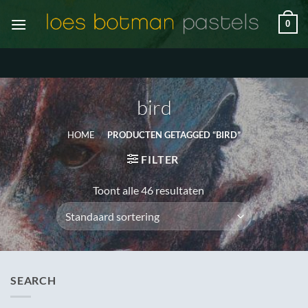
Ga
0
naar
inhoud
bird
HOME
/
PRODUCTEN GETAGGED “BIRD”
FILTER
Toont alle 46 resultaten
SEARCH