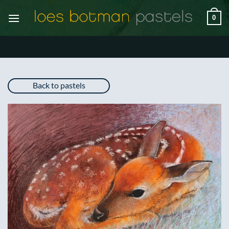
Ga
0
naar
inhoud
Back to pastels