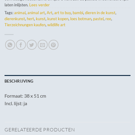
laten inlijsten.
Lees verder
Tags:
animal
,
animal art
,
Art
,
art to buy
,
bambi
,
dieren in de kunst
,
dierenkunst
,
hert
,
kunst
,
kunst kopen
,
loes botman
,
pastel
,
ree
,
Tierzeichnungen kaufen
,
wildlife art
BESCHRIJVING
Formaat: 38 x 51 cm
Incl. lijst: ja
GERELATEERDE PRODUCTEN