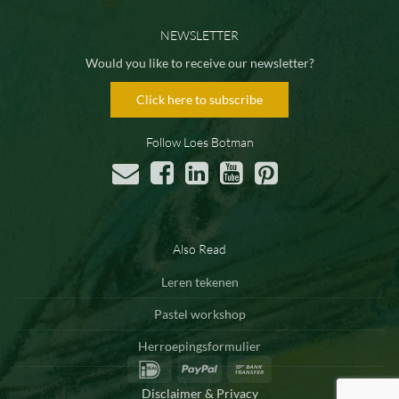
NEWSLETTER
Would you like to receive our newsletter?
Click here to subscribe
Follow Loes Botman
Also Read
Leren tekenen
Pastel workshop
Herroepingsformulier
IDeal
PayPal
Bank
Transfer
Disclaimer & Privacy