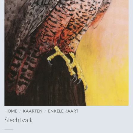
/
/
HOME
KAARTEN
ENKELE KAART
Slechtvalk