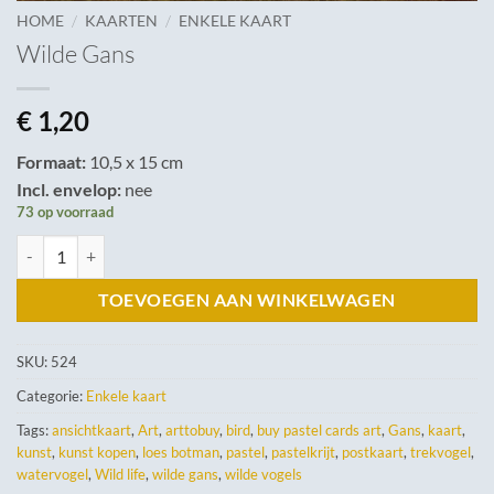
/
/
HOME
KAARTEN
ENKELE KAART
Wilde Gans
€
1,20
Formaat:
10,5 x 15 cm
Incl. envelop:
nee
73 op voorraad
Wilde Gans aantal
TOEVOEGEN AAN WINKELWAGEN
SKU:
524
Categorie:
Enkele kaart
Tags:
ansichtkaart
,
Art
,
arttobuy
,
bird
,
buy pastel cards art
,
Gans
,
kaart
,
kunst
,
kunst kopen
,
loes botman
,
pastel
,
pastelkrijt
,
postkaart
,
trekvogel
,
watervogel
,
Wild life
,
wilde gans
,
wilde vogels