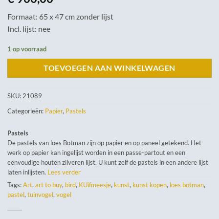
Formaat: 65 x 47 cm zonder lijst
Incl. lijst: nee
1 op voorraad
TOEVOEGEN AAN WINKELWAGEN
SKU:
21089
Categorieën:
Papier
,
Pastels
Pastels
De pastels van loes Botman zijn op papier en op paneel getekend. Het
werk op papier kan ingelijst worden in een passe-partout en een
eenvoudige houten zilveren lijst. U kunt zelf de pastels in een andere lijst
laten inlijsten.
Lees verder
Tags:
Art
,
art to buy
,
bird
,
KUifmeesje
,
kunst
,
kunst kopen
,
loes botman
,
pastel
,
tuinvogel
,
vogel