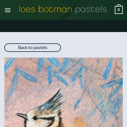
Ga
0
naar
inhoud
Back to pastels