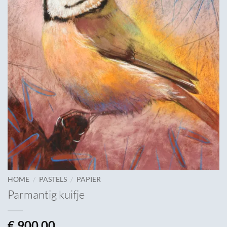
/
/
HOME
PASTELS
PAPIER
Parmantig kuifje
€
900,00