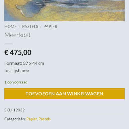
/
/
HOME
PASTELS
PAPIER
Meerkoet
€
475,00
Formaat: 37 x 44 cm
Incl lijst: nee
1 op voorraad
TOEVOEGEN AAN WINKELWAGEN
SKU:
19039
Categorieën:
Papier
,
Pastels