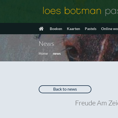
Ga
naar
inhoud
Boeken
Kaarten
Pastels
Online w
News
Home
/
news
Back to news
Freude Am Zei