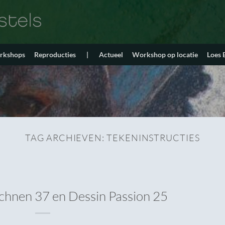
orkshops
Reproducties
|
Actueel
Workshop op locatie
Loes
TAG ARCHIEVEN:
TEKENINSTRUCTIES
chnen 37 en Dessin Passion 25