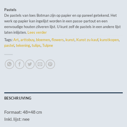
Pastels
De pastels van loes Botman zijn op papier en op paneel getekend. Het
werk op papier kan ingelijst worden in een passe-partout en een
eenvoudige houten zilveren lijst. U kunt zelf de pastels in een andere lijst
laten inlijsten.
Lees verder
Tags:
Art
,
arttobuy
,
bloemen
,
flowers
,
kunst
,
Kunst zu kauf
,
kunstkopen
,
pastel
,
tekening
,
tulips
,
Tulpne
BESCHRIJVING
Formaat: 48×48 cm
Inkl. lijst: nee