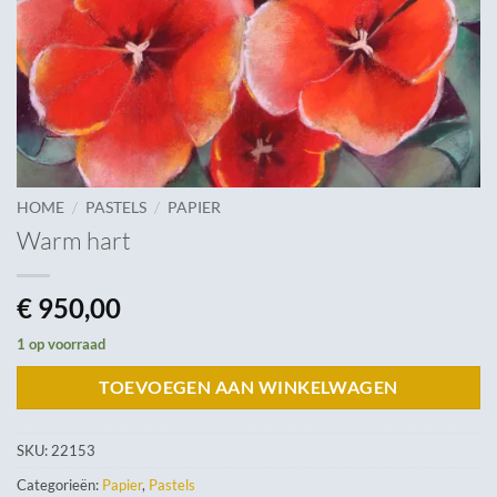
/
/
HOME
PASTELS
PAPIER
Warm hart
€
950,00
1 op voorraad
TOEVOEGEN AAN WINKELWAGEN
SKU:
22153
Categorieën:
Papier
,
Pastels