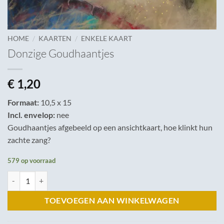
/
/
HOME
KAARTEN
ENKELE KAART
Donzige Goudhaantjes
€
1,20
Formaat:
10,5 x 15
Incl. envelop:
nee
Goudhaantjes afgebeeld op een ansichtkaart, hoe klinkt hun
zachte zang?
579 op voorraad
Donzige Goudhaantjes aantal
TOEVOEGEN AAN WINKELWAGEN