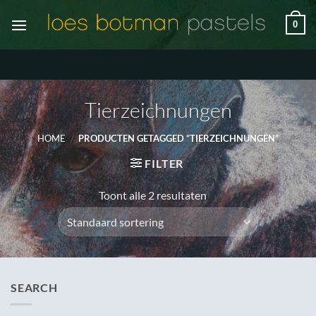
Ga
0
naar
inhoud
Tierzeichnungen
HOME
/
PRODUCTEN GETAGGED “TIERZEICHNUNGEN”
FILTER
Toont alle 2 resultaten
SEARCH