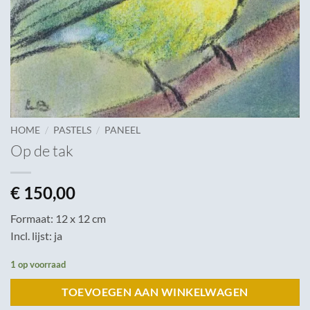
/
/
HOME
PASTELS
PANEEL
Op de tak
€
150,00
Formaat: 12 x 12 cm
Incl. lijst: ja
1 op voorraad
TOEVOEGEN AAN WINKELWAGEN