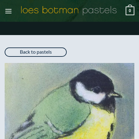
Ga
0
naar
inhoud
Back to pastels