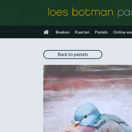
Ga
naar
inhoud
Boeken
Kaarten
Pastels
Online w
Back to pastels