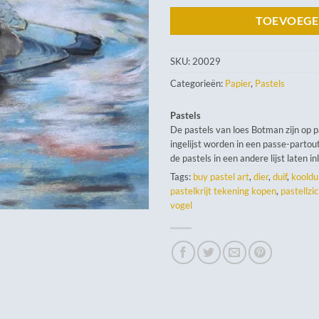
TOEVOEGE
SKU:
20029
Categorieën:
Papier
,
Pastels
Pastels
De pastels van loes Botman zijn op 
ingelijst worden in een passe-partout
de pastels in een andere lijst laten in
Tags:
buy pastel art
,
dier
,
duif
,
kooldui
pastelkrijt tekening kopen
,
pastellzi
vogel