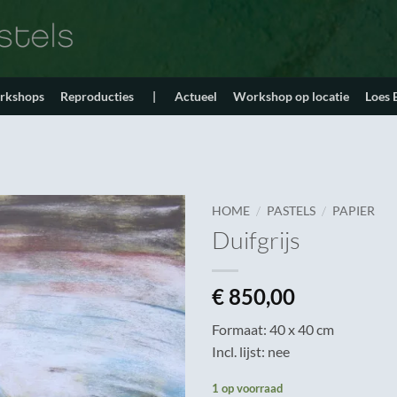
orkshops
Reproducties
|
Actueel
Workshop op locatie
Loes
/
/
HOME
PASTELS
PAPIER
Duifgrijs
€
850,00
Formaat: 40 x 40 cm
Incl. lijst: nee
1 op voorraad