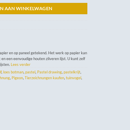
N AAN WINKELWAGEN
papier en op paneel getekend. Het werk op papier kan
 en een eenvoudige houten zilveren lijst. U kunt zelf
lijsten.
Lees verder
f
,
loes botman
,
pastel
,
Pastel drawing
,
pastelkrijt
,
chnung
,
Pigeon
,
Tierzeichnungen kaufen
,
tuinvogel
,