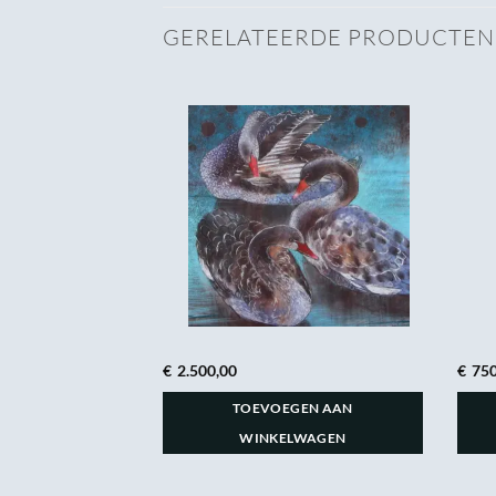
GERELATEERDE PRODUCTEN
€
2.500,00
€
750
GEN AAN
TOEVOEGEN AAN
LWAGEN
WINKELWAGEN