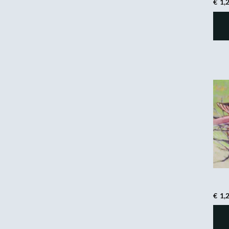
€
1,
€
1,