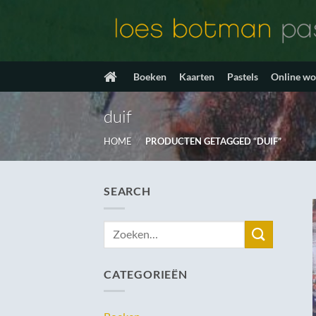
Ga
naar
inhoud
Boeken
Kaarten
Pastels
Online w
duif
HOME
/
PRODUCTEN GETAGGED “DUIF”
SEARCH
Zoeken
naar:
CATEGORIEËN