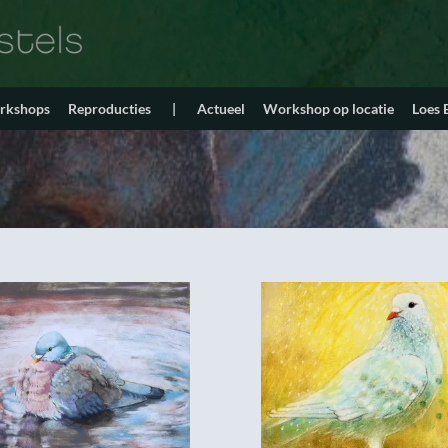
orkshops
Reproducties
|
Actueel
Workshop op locatie
Loes