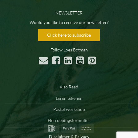
NEWSLETTER
Would you like to receive our newsletter?
Click here to subscribe
Follow Loes Botman
Also Read
Leren tekenen
Pastel workshop
Herroepingsformulier
IDeal
PayPal
Bank
Transfer
Disclaimer & Privacy