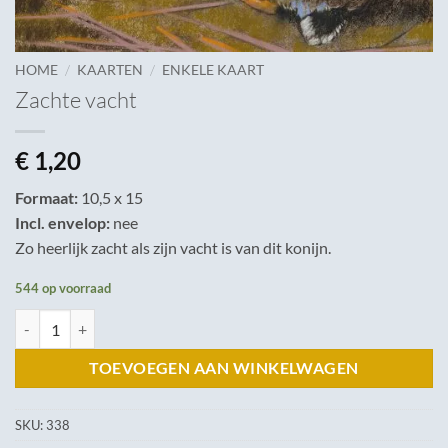
/
/
HOME
KAARTEN
ENKELE KAART
Zachte vacht
€
1,20
Formaat:
10,5 x 15
Incl. envelop:
nee
Zo heerlijk zacht als zijn vacht is van dit konijn.
544 op voorraad
Zachte vacht aantal
TOEVOEGEN AAN WINKELWAGEN
SKU:
338