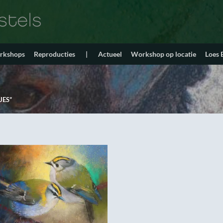
orkshops
Reproducties
|
Actueel
Workshop op locatie
Loes
ES”