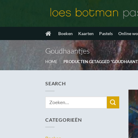
Ga
naar
inhoud
Boeken
Kaarten
Pastels
Online w
Goudhaantjes
HOME
/
PRODUCTEN GETAGGED “GOUDHAANTJ
SEARCH
Zoeken
naar:
CATEGORIEËN