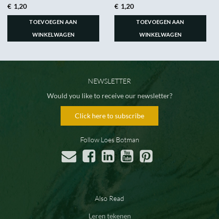
€
1,20
€
1,20
TOEVOEGEN AAN
TOEVOEGEN AAN
WINKELWAGEN
WINKELWAGEN
NEWSLETTER
Would you like to receive our newsletter?
Click here to subscribe
Follow Loes Botman
Also Read
Leren tekenen