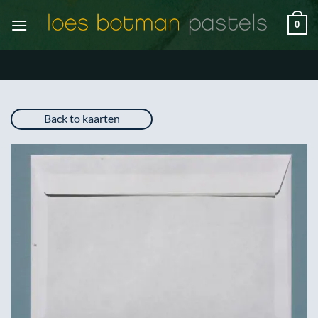
Ga
0
naar
inhoud
Back to kaarten