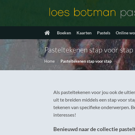
Ga
naar
inhoud
Boeken
Kaarten
Pastels
Online w
Pasteltekenen stap voor stap
Home
/
Pasteltekenen stap voor stap
Als pasteltekenen voor jou ook de ultie
uit te breiden middels een stap voor st
tekenen van specifieke onderwerpen. Beki
interesses!
Benieuwd naar de collectie paste