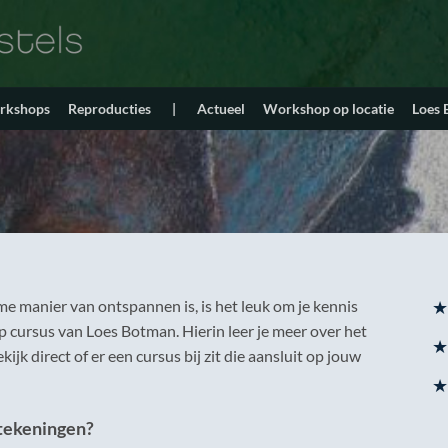
orkshops
Reproducties
|
Actueel
Workshop op locatie
Loes
me manier van ontspannen is, is het leuk om je kennis
★
ap cursus van Loes Botman. Hierin leer je meer over het
★
jk direct of er een cursus bij zit die aansluit op jouw
★
ltekeningen?