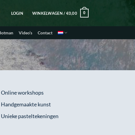
0
LOGIN
WINKELWAGEN /
€
0,00
 Botman
Video’s
Contact
 Online workshops
 Handgemaakte kunst
 Unieke pasteltekeningen